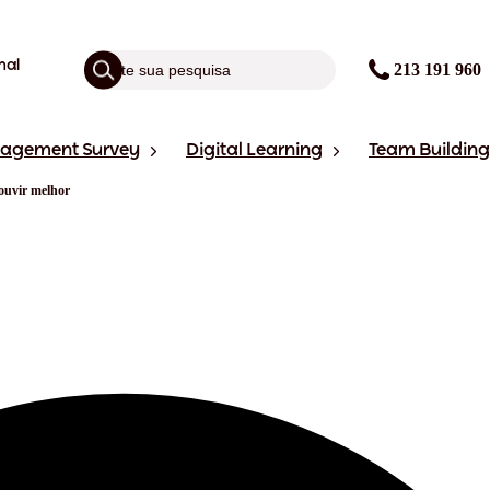
nal
213 191 960
gagement Survey
Digital Learning
Team Building
ouvir melhor