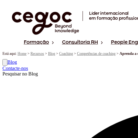
Skip to main content
Líder internacional
em formação profissio
Formação
Consultoria RH
People En
Está aqui:
Home
>
Recursos
>
Blog
>
Coaching
>
Competências de coaching
>
Aprenda a 
Blog
Contacte-nos
Pesquisar no Blog