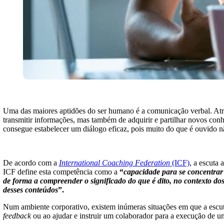
Uma das maiores aptidões do ser humano é a comunicação verbal. Atrav
transmitir informações, mas também de adquirir e partilhar novos co
consegue estabelecer um diálogo eficaz, pois muito do que é ouvido nã
De acordo com a
International Coaching Federation
(ICF)
, a escuta
ICF define esta competência como a
“
capacidade para se concentrar 
de forma a compreender o significado do que é dito, no contexto dos
desses conteúdos
”.
Num ambiente corporativo, existem inúmeras situações em que a escut
feedback
ou ao ajudar e instruir um colaborador para a execução de um