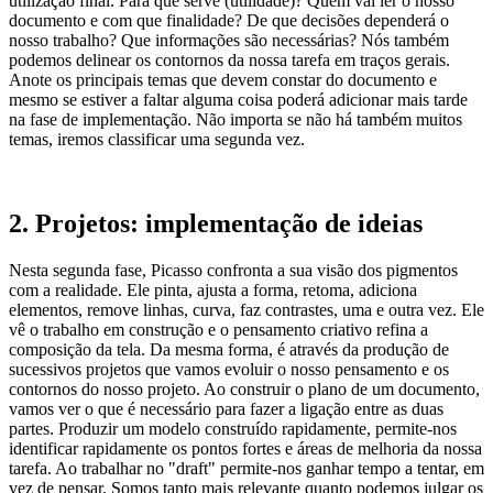
utilização final. Para que serve (utilidade)? Quem vai ler o nosso
documento e com que finalidade? De que decisões dependerá o
nosso trabalho? Que informações são necessárias? Nós também
podemos delinear os contornos da nossa tarefa em traços gerais.
Anote os principais temas que devem constar do documento e
mesmo se estiver a faltar alguma coisa poderá adicionar mais tarde
na fase de implementação. Não importa se não há também muitos
temas, iremos classificar uma segunda vez.
2. Projetos: implementação de ideias
Nesta segunda fase, Picasso confronta a sua visão dos pigmentos
com a realidade. Ele pinta, ajusta a forma, retoma, adiciona
elementos, remove linhas, curva, faz contrastes, uma e outra vez. Ele
vê o trabalho em construção e o pensamento criativo refina a
composição da tela. Da mesma forma, é através da produção de
sucessivos projetos que vamos evoluir o nosso pensamento e os
contornos do nosso projeto. Ao construir o plano de um documento,
vamos ver o que é necessário para fazer a ligação entre as duas
partes. Produzir um modelo construído rapidamente, permite-nos
identificar rapidamente os pontos fortes e áreas de melhoria da nossa
tarefa. Ao trabalhar no "draft" permite-nos ganhar tempo a tentar, em
vez de pensar. Somos tanto mais relevante quanto podemos julgar os