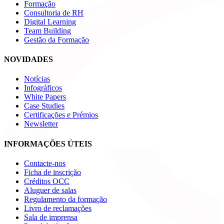
Formação
Consultoria de RH
Digital Learning
Team Building
Gestão da Formação
NOVIDADES
Notícias
Infográficos
White Papers
Case Studies
Certificações e Prémios
Newsletter
INFORMAÇÕES ÚTEIS
Contacte-nos
Ficha de inscrição
Créditos OCC
Aluguer de salas
Regulamento da formação
Livro de reclamações
Sala de imprensa