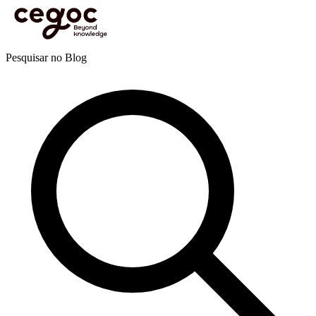
Skip to main content
Está aqui:
Home
>
Recursos
>
Blog
>
Eficácia pessoal e profissional
>
Gestão do tempo
>
Lutar contra a procrastinação: modelo Picasso
Blog
Pesquisar no Blog