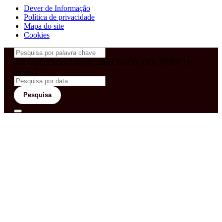
Dever de Informação
Política de privacidade
Mapa do site
Cookies
&& config('laravel-theme-inter.CEGOS_COUNTRY') !=
'neves')
Pesquisa