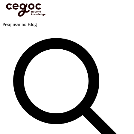
Skip to main content
Está aqui:
Home
>
Recursos
>
Blog
>
Formação
>
Digital learning
>
Design Thinking:
licença para inovar!
Blog
Pesquisar no Blog