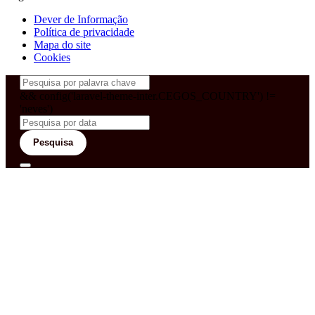
Dever de Informação
Política de privacidade
Mapa do site
Cookies
&& config('laravel-theme-inter.CEGOS_COUNTRY') !=
'neves')
Pesquisa