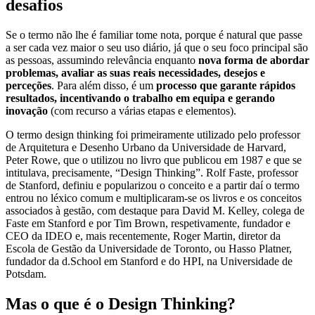
desafios
Se o termo não lhe é familiar tome nota, porque é natural que passe
a ser cada vez maior o seu uso diário, já que o seu foco principal são
as pessoas, assumindo relevância enquanto
nova forma de abordar
problemas, avaliar as suas reais necessidades, desejos e
perceções
. Para além disso, é um
processo que garante rápidos
resultados, incentivando o trabalho em equipa e gerando
inovação
(com recurso a várias etapas e elementos).
O termo design thinking foi primeiramente utilizado pelo professor
de Arquitetura e Desenho Urbano da Universidade de Harvard,
Peter Rowe, que o utilizou no livro que publicou em 1987 e que se
intitulava, precisamente, “Design Thinking”. Rolf Faste, professor
de Stanford, definiu e popularizou o conceito e a partir daí o termo
entrou no léxico comum e multiplicaram-se os livros e os conceitos
associados à gestão, com destaque para David M. Kelley, colega de
Faste em Stanford e por Tim Brown, respetivamente, fundador e
CEO da IDEO e, mais recentemente, Roger Martin, diretor da
Escola de Gestão da Universidade de Toronto, ou Hasso Platner,
fundador da d.School em Stanford e do HPI, na Universidade de
Potsdam.
Mas o que é o Design Thinking?