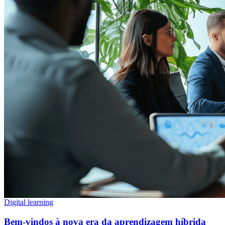
Digital learning
Bem-vindos à nova era da aprendizagem híbrida