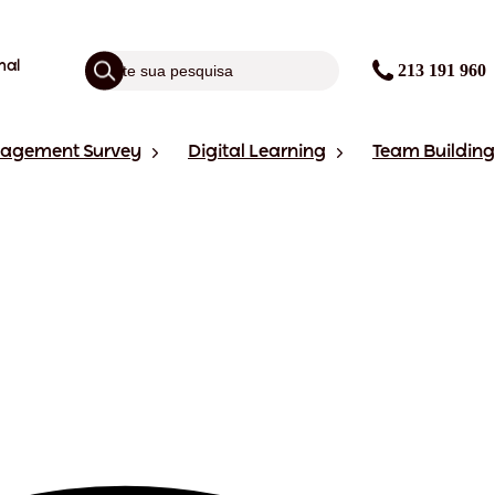
nal
213 191 960
gagement Survey
Digital Learning
Team Building