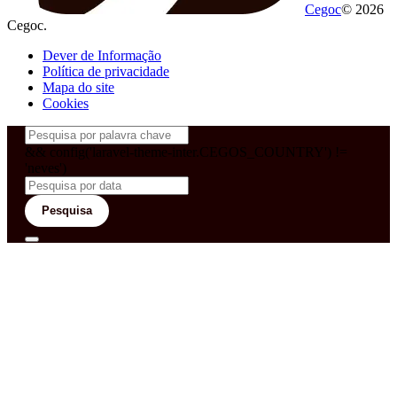
Cegoc
© 2026
Cegoc.
Dever de Informação
Política de privacidade
Mapa do site
Cookies
&& config('laravel-theme-inter.CEGOS_COUNTRY') !=
'neves')
Pesquisa