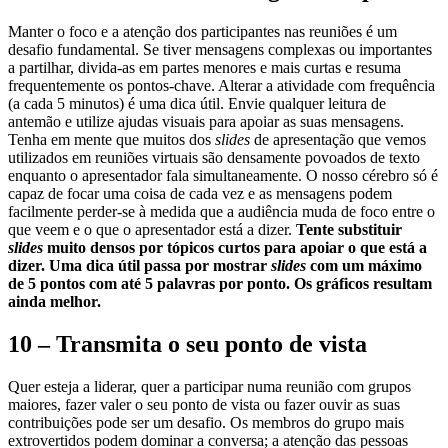
Manter o foco e a atenção dos participantes nas reuniões é um
desafio fundamental. Se tiver mensagens complexas ou importantes
a partilhar, divida-as em partes menores e mais curtas e resuma
frequentemente os pontos-chave. Alterar a atividade com frequência
(a cada 5 minutos) é uma dica útil. Envie qualquer leitura de
antemão e utilize ajudas visuais para apoiar as suas mensagens.
Tenha em mente que muitos dos
slides
de apresentação que vemos
utilizados em reuniões virtuais são densamente povoados de texto
enquanto o apresentador fala simultaneamente. O nosso cérebro só é
capaz de focar uma coisa de cada vez e as mensagens podem
facilmente perder-se à medida que a audiência muda de foco entre o
que veem e o que o apresentador está a dizer.
Tente substituir
slides
muito densos por tópicos curtos para apoiar o que está a
dizer. Uma dica útil passa por mostrar
slides
com um máximo
de 5 pontos com até 5 palavras por ponto. Os gráficos resultam
ainda melhor.
10 – Transmita o seu ponto de vista
Quer esteja a liderar, quer a participar numa reunião com grupos
maiores, fazer valer o seu ponto de vista ou fazer ouvir as suas
contribuições pode ser um desafio. Os membros do grupo mais
extrovertidos podem dominar a conversa; a atenção das pessoas