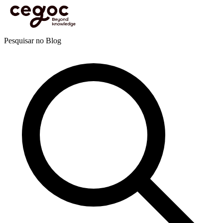
Skip to main content
Está aqui:
Home
>
Recursos
>
Blog
>
Marketing e comunicação
>
Comunicação
>
10 dicas
para uma comunicação virtual eficaz
Blog
Pesquisar no Blog