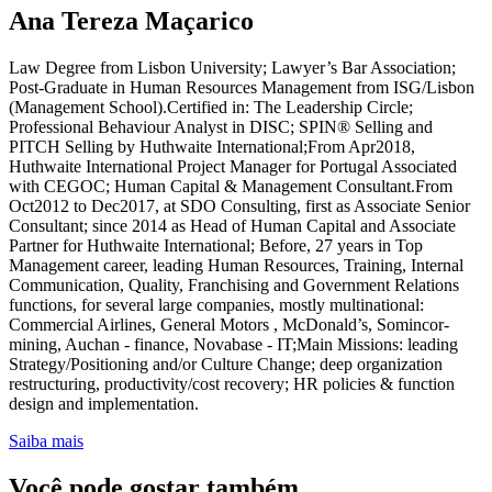
Ana Tereza Maçarico
Law Degree from Lisbon University; Lawyer’s Bar Association;
Post-Graduate in Human Resources Management from ISG/Lisbon
(Management School).Certified in: The Leadership Circle;
Professional Behaviour Analyst in DISC; SPIN® Selling and
PITCH Selling by Huthwaite International;From Apr2018,
Huthwaite International Project Manager for Portugal Associated
with CEGOC; Human Capital & Management Consultant.From
Oct2012 to Dec2017, at SDO Consulting, first as Associate Senior
Consultant; since 2014 as Head of Human Capital and Associate
Partner for Huthwaite International; Before, 27 years in Top
Management career, leading Human Resources, Training, Internal
Communication, Quality, Franchising and Government Relations
functions, for several large companies, mostly multinational:
Commercial Airlines, General Motors , McDonald’s, Somincor-
mining, Auchan - finance, Novabase - IT;Main Missions: leading
Strategy/Positioning and/or Culture Change; deep organization
restructuring, productivity/cost recovery; HR policies & function
design and implementation.
Saiba mais
Você pode gostar também