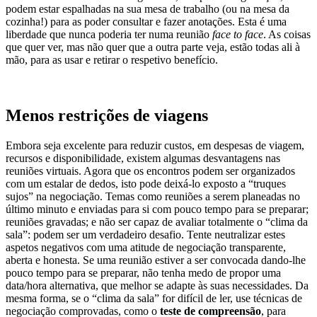
podem estar espalhadas na sua mesa de trabalho (ou na mesa da
cozinha!) para as poder consultar e fazer anotações. Esta é uma
liberdade que nunca poderia ter numa reunião
face to face
. As coisas
que quer ver, mas não quer que a outra parte veja, estão todas ali à
mão, para as usar e retirar o respetivo benefício.
Menos restrições de viagens
Embora seja excelente para reduzir custos, em despesas de viagem,
recursos e disponibilidade, existem algumas desvantagens nas
reuniões virtuais. Agora que os encontros podem ser organizados
com um estalar de dedos, isto pode deixá-lo exposto a “truques
sujos” na negociação. Temas como reuniões a serem planeadas no
último minuto e enviadas para si com pouco tempo para se preparar;
reuniões gravadas; e não ser capaz de avaliar totalmente o “clima da
sala”: podem ser um verdadeiro desafio. Tente neutralizar estes
aspetos negativos com uma atitude de negociação transparente,
aberta e honesta. Se uma reunião estiver a ser convocada dando-lhe
pouco tempo para se preparar, não tenha medo de propor uma
data/hora alternativa, que melhor se adapte às suas necessidades. Da
mesma forma, se o “clima da sala” for difícil de ler, use técnicas de
negociação comprovadas, como o
teste de compreensão
, para