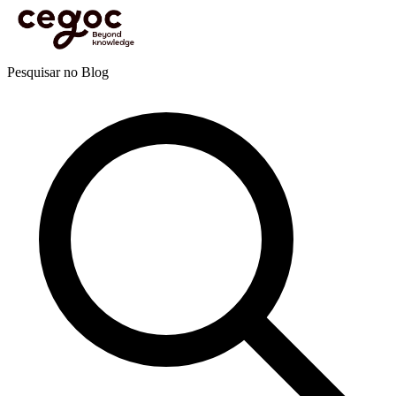
Skip to main content
Está aqui:
Home
>
Recursos
>
Blog
>
Vendas e negociação
>
Negociação
>
São horas de nos
adaptarmos ao mundo virtual: Como dominar negociações online?
Blog
Pesquisar no Blog