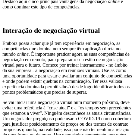
Destaco aqui cinco principais vantagens da negociação
online
e
como dominar este tipo de competências.
Interação de negociação virtual
Embora possa achar que já tem experiência em negociação, as
competências que domina nem sempre têm aplicação direta no
mundo
online
. É importante praticar agora as suas competências de
negociação em remoto, para preparar o seu estilo de negociação
virtual para o futuro. Comece por treinar internamente - no âmbito
da sua empresa - a negociação em reuniões virtuais. Use-as como
uma oportunidade para testar e avaliar um conjunto de competências
e onde podem existir quebras na comunicação. Ter essa valiosa
experiência dominada permitir-lhe-á desde logo identificar todos os
pontos problemáticos que precisa de superar.
Se vai iniciar uma negociação virtual num momento próximo, deve
evitar uma referência à “crise atual” e a “os tempos sem precedentes
que estamos a viver”. Ninguém desconhece as atuais circunstâncias.
Um negociador preguiçoso pode usar a COVID-19 como cobertura
para justificar posicionamento de preços ou dos termos de contrato
propostos quando, na realidade, isso pode não ter nenhuma relação
de uma forma ou de outra. Um negociador competente, por outro