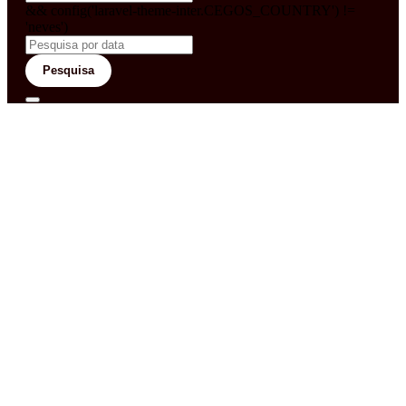
&& config('laravel-theme-inter.CEGOS_COUNTRY') !=
'neves')
Pesquisa