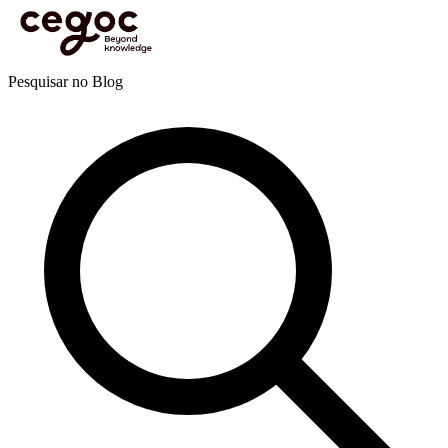
Skip to main content
Está aqui:
Home
>
Recursos
>
Blog
>
Vendas e negociação
>
Negociação
>
Product
manager: descubra as principais tendências desta profissão
Blog
Pesquisar no Blog