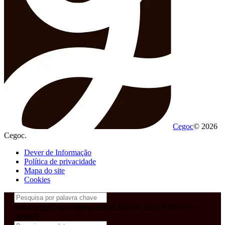
Cegoc
© 2026
Cegoc.
Dever de Informação
Política de privacidade
Mapa do site
Cookies
&& config('laravel-theme-inter.CEGOS_COUNTRY') !=
'neves')