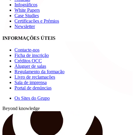
Infográficos
White Papers
Case Studies
Certificações e Prémios
Newsletter
INFORMAÇÕES ÚTEIS
Contacte-nos
Ficha de inscrição
Créditos OCC
Aluguer de salas
Regulamento da formação
Livro de reclamações
Sala de imprensa
Portal de denúncias
Os Sites do Grupo
Beyond knowledge