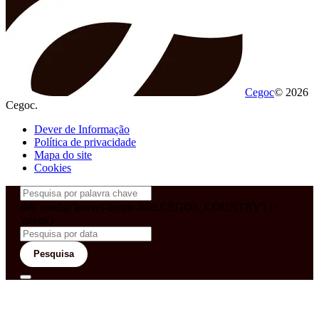
Cegoc
© 2026
Cegoc.
Dever de Informação
Política de privacidade
Mapa do site
Cookies
&& config('laravel-theme-inter.CEGOS_COUNTRY') !=
'neves')
Pesquisa