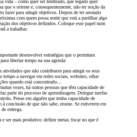
 sua vida – como quer ser lembrado, que legado quer
inha que o oriente e, consequentemente, não ter noção da
o fazer para atingir objetivos. Depois de ter anotado
próximas com quem possa sentir que está a partilhar algo
ização dos objetivos definidos. Coloque esse papel num
tá a trabalhar.
importante desenvolver estratégias que o permitam
 para libertar tempo na sua agenda:
as atividades que não contribuem para atingir os seus
o tempo a navegar em redes sociais, websites, olhar
rupções quando está concentrado…
muitas vezes, há outras pessoas que têm capacidade de
 faz parte do processo de aprendizagem. Delegue tarefas
ontrolo. Pense em alguém que tenha capacidade de
em à conclusão de que não sabe, ensine. Se estiverem em
 de entrega.
 e ser mais produtivo: definir metas; focar no que é