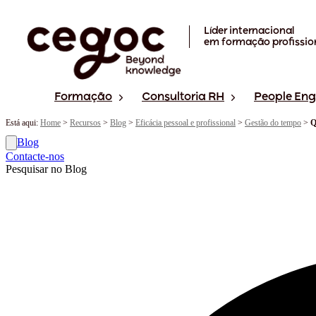
Skip to main content
Líder internacional
em formação profissio
Formação
Consultoria RH
People En
Está aqui:
Home
>
Recursos
>
Blog
>
Eficácia pessoal e profissional
>
Gestão do tempo
>
Q
Blog
Contacte-nos
Pesquisar no Blog