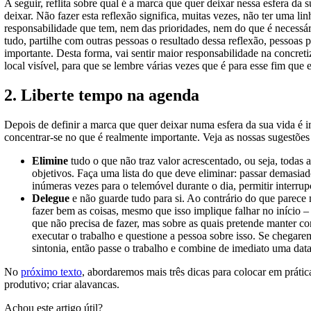
A seguir, reflita sobre qual é a marca que quer deixar nessa esfera da
deixar. Não fazer esta reflexão significa, muitas vezes, não ter uma l
responsabilidade que tem, nem das prioridades, nem do que é necessári
tudo, partilhe com outras pessoas o resultado dessa reflexão, pessoas 
importante. Desta forma, vai sentir maior responsabilidade na concret
local visível, para que se lembre várias vezes que é para esse fim que es
2. Liberte tempo na agenda
Depois de definir a marca que quer deixar numa esfera da sua vida é 
concentrar-se no que é realmente importante. Veja as nossas sugestões
Elimine
tudo o que não traz valor acrescentado, ou seja, todas 
objetivos. Faça uma lista do que deve eliminar: passar demasiad
inúmeras vezes para o telemóvel durante o dia, permitir inter
Delegue
e não guarde tudo para si. Ao contrário do que parece 
fazer bem as coisas, mesmo que isso implique falhar no início –
que não precisa de fazer, mas sobre as quais pretende manter c
executar o trabalho e questione a pessoa sobre isso. Se chegar
sintonia, então passe o trabalho e combine de imediato uma data
No
próximo texto
, abordaremos mais três dicas para colocar em prática
produtivo; criar alavancas.
Achou este artigo útil?