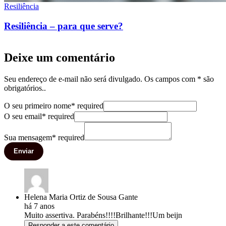
Resiliência
Resiliência – para que serve?
Deixe um comentário
Seu endereço de e-mail não será divulgado. Os campos com * são
obrigatórios..
O seu primeiro nome
*
required
O seu email
*
required
Sua mensagem
*
required
Enviar
Helena Maria Ortiz de Sousa Gante
há 7 anos
Muito assertiva. Parabéns!!!!Brilhante!!!Um beijn
Responder a este comentário