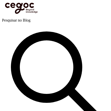
Skip to main content
Está aqui:
Home
>
Recursos
>
Blog
>
Eficácia pessoal e profissional
>
Resiliência
>
Assumir
a responsabilidade pessoal e profissional
Blog
Pesquisar no Blog