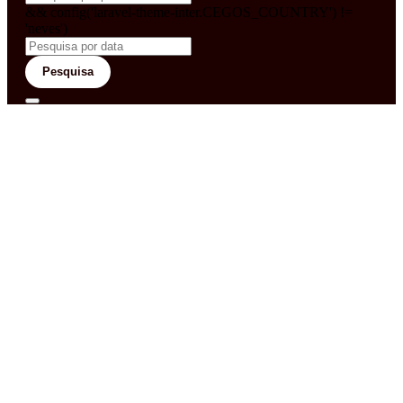
&& config('laravel-theme-inter.CEGOS_COUNTRY') !=
'neves')
Pesquisa