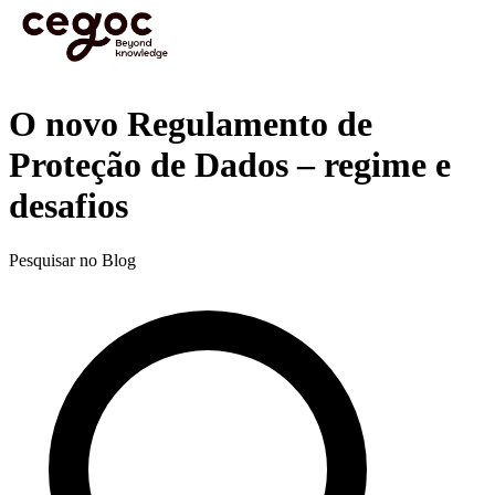
Skip to main content
Está aqui:
Home
>
Recursos
>
Blog
>
Recursos humanos
>
Legislação laboral
>
O novo
Regulamento de Proteção de Dados – regime e desafios
Blog
O novo Regulamento de
Proteção de Dados – regime e
desafios
Pesquisar no Blog