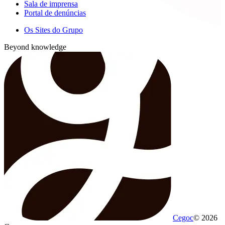
Sala de imprensa
Portal de denúncias
Os Sites do Grupo
Beyond knowledge
Cegoc
© 2026