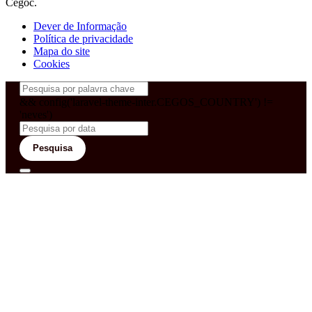
Cegoc.
Dever de Informação
Política de privacidade
Mapa do site
Cookies
&& config('laravel-theme-inter.CEGOS_COUNTRY') !=
'neves')
Pesquisa