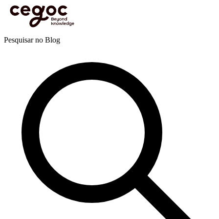
Skip to main content
Está aqui:
Home
>
Recursos
>
Blog
>
Eficácia pessoal e profissional
>
Competências
>
Desenvolver soft skills para o futuro
Blog
Pesquisar no Blog