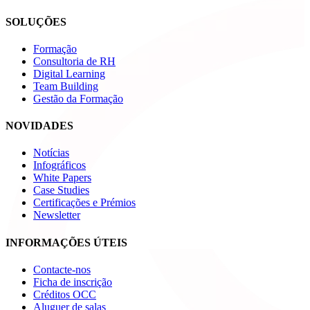
SOLUÇÕES
Formação
Consultoria de RH
Digital Learning
Team Building
Gestão da Formação
NOVIDADES
Notícias
Infográficos
White Papers
Case Studies
Certificações e Prémios
Newsletter
INFORMAÇÕES ÚTEIS
Contacte-nos
Ficha de inscrição
Créditos OCC
Aluguer de salas