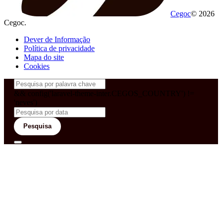
Cegoc
© 2026
Cegoc.
Dever de Informação
Política de privacidade
Mapa do site
Cookies
&& config('laravel-theme-inter.CEGOS_COUNTRY') !=
'neves')
Pesquisa