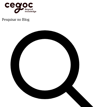
Skip to main content
Está aqui:
Home
>
Recursos
>
Blog
>
Formação
>
Tendências
>
Como as tecnologias
transumanistas convergentes vão mudar o mundo
Blog
Pesquisar no Blog