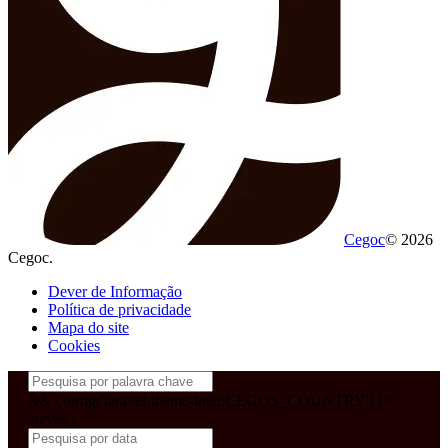
Cegoc
© 2026
Cegoc.
Dever de Informação
Política de privacidade
Mapa do site
Cookies
&& config('laravel-theme-inter.CEGOS_COUNTRY') !=
'neves')