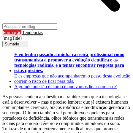
Formação
Tendências
[magTitle]
Sumário
E eu tenho passado a minha carreira profissional como
transumanista a promover a evolução científica e as
tecnologias radicais, e a tentar encontrar resposta para
estas questões.
E as empresas que não acompanharem o passo desta evolução
correm o risco de ficar para trás.
A grande questão é: como é que vamos lidar com isso?
As pessoas tendem a subestimar a rapidez com que a tecnologia se
está a desenvolver – mas é preciso lembrar que já existem humanos
com implantes cerebrais, braços robóticos e modificação genética no
seu corpo. O futuro também vai permitir exoesqueletos para
portadores de deficiência, olhos biónicos que transmitem as redes
sociais para o nosso cérebro e comprimidos inibidores do sono.
Trata-se de um futuro extremamente radical, mas que promete