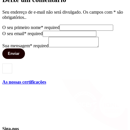
Seu endereço de e-mail não será divulgado. Os campos com * são
obrigatórios..
O seu primeiro nome
*
required
O seu email
*
required
Sua mensagem
*
required
Enviar
As nossas certificações
Siga-nos