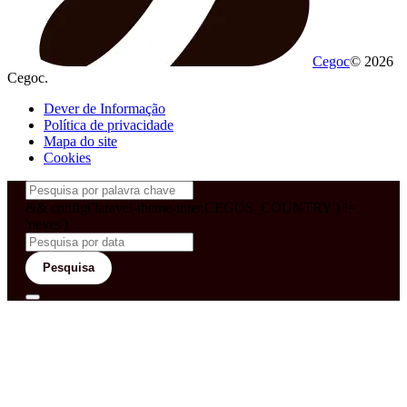
Cegoc
© 2026
Cegoc.
Dever de Informação
Política de privacidade
Mapa do site
Cookies
&& config('laravel-theme-inter.CEGOS_COUNTRY') !=
'neves')
Pesquisa