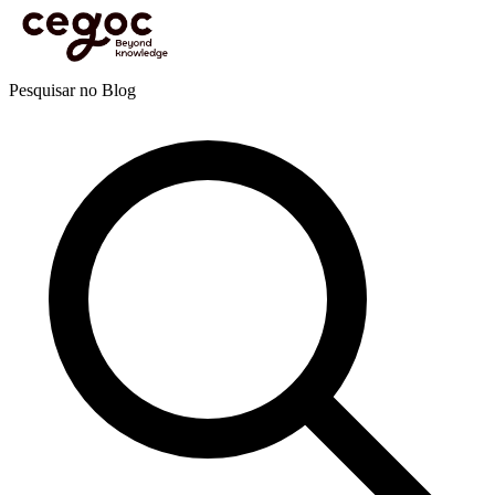
Skip to main content
Está aqui:
Home
>
Recursos
>
Blog
>
Inteligência Artificial
>
Inteligência Artificial aplicada
às vendas: revolucionar o setor comercial
Blog
Pesquisar no Blog