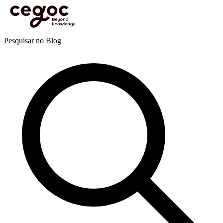
Skip to main content
Está aqui:
Home
>
Recursos
>
Blog
>
Coaching
>
Competências de coaching
>
Os Millenials
também gostam de ter o seu Coach
Blog
Pesquisar no Blog