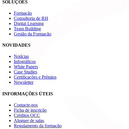
SOLUÇÕES
Formação
Consultoria de RH
Digital Learning
Team Building
Gestão da Formação
NOVIDADES
Notícias
Infográficos
White Papers
Case Studies
Certificações e Prémios
Newsletter
INFORMAÇÕES ÚTEIS
Contacte-nos
Ficha de inscrição
Créditos OCC
Aluguer de salas
Regulamento da formação