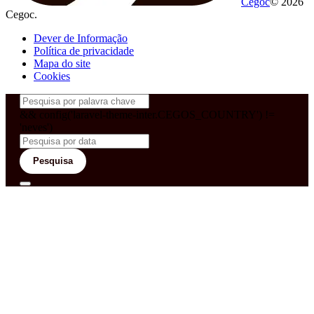
Cegoc
© 2026
Cegoc.
Dever de Informação
Política de privacidade
Mapa do site
Cookies
&& config('laravel-theme-inter.CEGOS_COUNTRY') !=
'neves')
Pesquisa