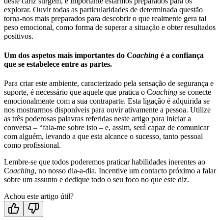
deste cariz surgem, é importante estarmos preparados para os
explorar. Ouvir todas as particularidades de determinada questão
torna-nos mais preparados para descobrir o que realmente gera tal
peso emocional, como forma de superar a situação e obter resultados
positivos.
Um dos aspetos mais importantes do C
oaching
é a confiança
que se estabelece entre as partes.
Para criar este ambiente, caracterizado pela sensação de segurança e
suporte, é necessário que aquele que pratica o C
oaching
se conecte
emocionalmente com a sua contraparte. Esta ligação é adquirida se
nos mostrarmos disponíveis para ouvir ativamente a pessoa. Utilize
as três poderosas palavras referidas neste artigo para iniciar a
conversa – “fala-me sobre isto – e, assim, será capaz de comunicar
com alguém, levando a que esta alcance o sucesso, tanto pessoal
como profissional.
Lembre-se que todos poderemos praticar habilidades inerentes ao
C
oaching
, no nosso dia-a-dia. Incentive um contacto próximo a falar
sobre um assunto e dedique todo o seu foco no que este diz.
Achou este artigo útil?