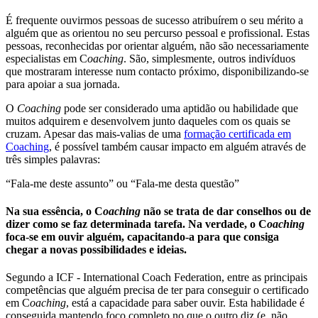
É frequente ouvirmos pessoas de sucesso atribuírem o seu mérito a
alguém que as orientou no seu percurso pessoal e profissional. Estas
pessoas, reconhecidas por orientar alguém, não são necessariamente
especialistas em C
oaching
. São, simplesmente, outros indivíduos
que mostraram interesse num contacto próximo, disponibilizando-se
para apoiar a sua jornada.
O
Coaching
pode ser considerado uma aptidão ou habilidade que
muitos adquirem e desenvolvem junto daqueles com os quais se
cruzam. Apesar das mais-valias de uma
formação certificada em
Coaching
, é possível também causar impacto em alguém através de
três simples palavras:
“Fala-me deste assunto” ou “Fala-me desta questão”
Na sua essência, o C
oaching
não se trata de dar conselhos ou de
dizer como se faz determinada tarefa. Na verdade, o C
oaching
foca-se em ouvir alguém, capacitando-a para que consiga
chegar a novas possibilidades e ideias.
Segundo a ICF - International Coach Federation, entre as principais
competências que alguém precisa de ter para conseguir o certificado
em C
oaching
, está a capacidade para saber ouvir. Esta habilidade é
conseguida mantendo foco completo no que o outro diz (e, não