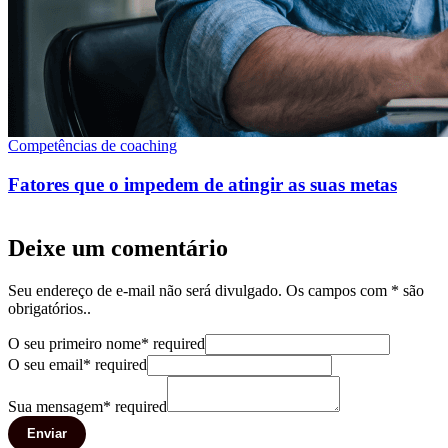
Competências de coaching
Fatores que o impedem de atingir as suas metas
Deixe um comentário
Seu endereço de e-mail não será divulgado. Os campos com * são
obrigatórios..
O seu primeiro nome
*
required
O seu email
*
required
Sua mensagem
*
required
Enviar