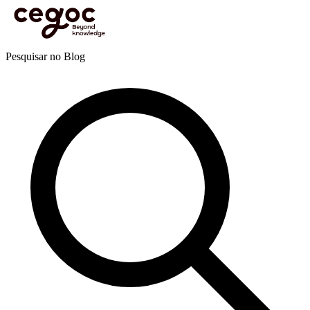
Skip to main content
Está aqui:
Home
>
Recursos
>
Blog
>
Coaching
>
Competências de coaching
>
Três palavras
poderosas no Coaching
Blog
Pesquisar no Blog