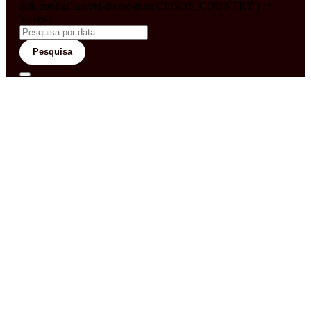
&& config('laravel-theme-inter.CEGOS_COUNTRY') !=
'neves')
Pesquisa