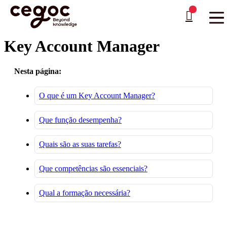
Skip to main content
Está aqui:
Home
>
Job Stories
>
Profissões de Vendas e Negociação Comercial
>
Key
…
Account Manager
Key Account Manager
Nesta página:
O que é um Key Account Manager?
Que função desempenha?
Quais são as suas tarefas?
Que competências são essenciais?
Qual a formação necessária?