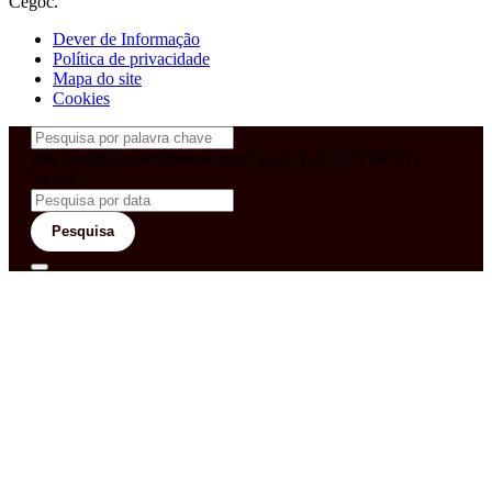
Cegoc.
Dever de Informação
Política de privacidade
Mapa do site
Cookies
&& config('laravel-theme-inter.CEGOS_COUNTRY') !=
'neves')
Pesquisa