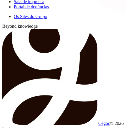
Sala de imprensa
Portal de denúncias
Os Sites do Grupo
Beyond knowledge
Cegoc
© 2026