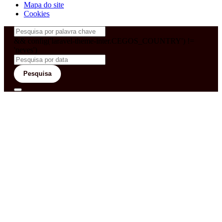
Mapa do site
Cookies
&& config('laravel-theme-inter.CEGOS_COUNTRY') !=
'neves')
Pesquisa