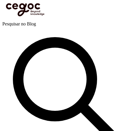
Skip to main content
Está aqui:
Home
>
Recursos
>
Blog
>
Eficácia pessoal e profissional
>
Competências
>
Comunicar com paixão, eis a questão!
Blog
Pesquisar no Blog