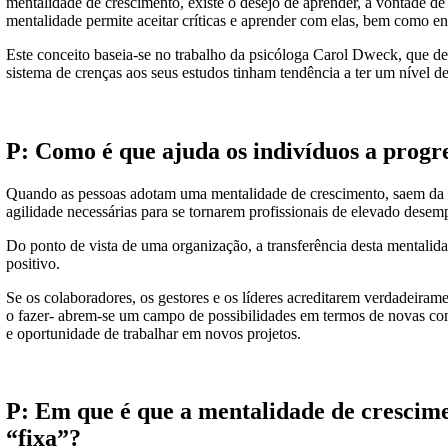
mentalidade de crescimento, existe o desejo de aprender, a vontade de e
mentalidade permite aceitar críticas e aprender com elas, bem como en
Este conceito baseia-se no trabalho da psicóloga Carol Dweck, que des
sistema de crenças aos seus estudos tinham tendência a ter um nível d
P: Como é que ajuda os indivíduos a prog
Quando as pessoas adotam uma mentalidade de crescimento, saem da 
agilidade necessárias para se tornarem profissionais de elevado dese
Do ponto de vista de uma organização, a transferência desta mentalid
positivo.
Se os colaboradores, os gestores e os líderes acreditarem verdadeira
o fazer- abrem-se um campo de possibilidades em termos de novas com
e oportunidade de trabalhar em novos projetos.
P: Em que é que a mentalidade de crescim
“fixa”?