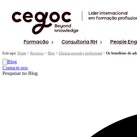
Skip to main content
Líder internacional
em formação profissio
Formação
Consultoria RH
People En
Está aqui:
Home
>
Recursos
>
Blog
>
Eficácia pessoal e profissional
>
Os benefícios de a
Blog
Contacte-nos
Pesquisar no Blog