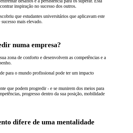
nfrentar desafios e a persistência para os superar. Esta
contrar inspiração no sucesso dos outros.
cobriu que estudantes universitários que aplicavam este
e sucesso mais elevado.
redir numa empresa?
sua zona de conforto e desenvolvem as competências e a
mpenho.
ade para o mundo profissional pode ter um impacto
mente que podem progredir - e se munirem dos meios para
petências, progresso dentro da sua posição, mobilidade
ento difere de uma mentalidade