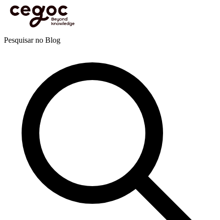
Skip to main content
Está aqui:
Home
>
Recursos
>
Blog
>
Liderança e management
>
Liderança
>
As 10 coisas
que os líderes inspiradores fazem
Blog
Pesquisar no Blog