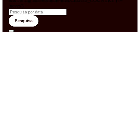
&& config('laravel-theme-inter.CEGOS_COUNTRY') !=
'neves')
Pesquisa