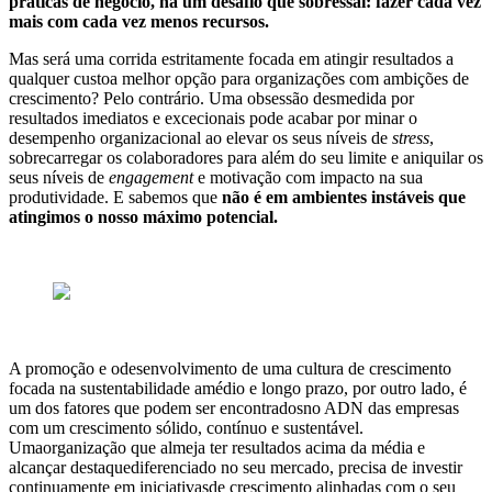
práticas de negócio, há um desafio que sobressai: fazer cada vez
mais com cada vez menos recursos.
Mas será uma corrida estritamente focada em atingir resultados a
qualquer custoa melhor opção para organizações com ambições de
crescimento? Pelo contrário. Uma obsessão desmedida por
resultados imediatos e excecionais pode acabar por minar o
desempenho organizacional ao elevar os seus níveis de
stress
,
sobrecarregar os colaboradores para além do seu limite e aniquilar os
seus níveis de
engagement
e motivação com impacto na sua
produtividade. E sabemos que
não é em ambientes instáveis que
atingimos o nosso máximo potencial.
A promoção e odesenvolvimento de uma cultura de crescimento
focada na sustentabilidade amédio e longo prazo, por outro lado, é
um dos fatores que podem ser encontradosno ADN das empresas
com um crescimento sólido, contínuo e sustentável.
Umaorganização que almeja ter resultados acima da média e
alcançar destaquediferenciado no seu mercado, precisa de investir
continuamente em iniciativasde crescimento alinhadas com o seu