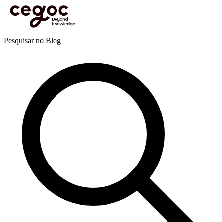
Skip to main content
Está aqui:
Home
>
Recursos
>
Blog
>
Liderança e management
>
Liderança
>
A cultura
organizacional sob o imperativo do crescimento
Blog
Pesquisar no Blog