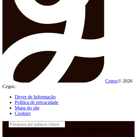
Cegoc
© 2026
Cegoc.
Dever de Informação
Política de privacidade
Mapa do site
Cookies
&& config('laravel-theme-inter.CEGOS_COUNTRY') !=
'neves')