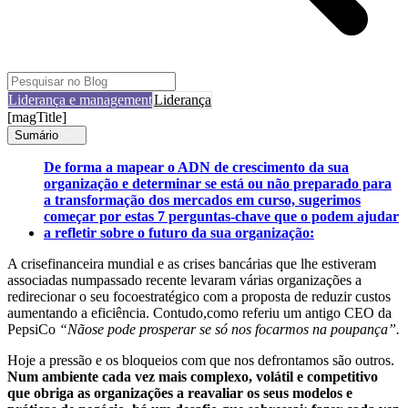
Liderança e management
Liderança
[magTitle]
Sumário
De forma a mapear o ADN de crescimento da sua
organização e determinar se está ou não preparado para
a transformação dos mercados em curso, sugerimos
começar por estas 7 perguntas-chave que o podem ajudar
a refletir sobre o futuro da sua organização:
A crisefinanceira mundial e as crises bancárias que lhe estiveram
associadas numpassado recente levaram várias organizações a
redirecionar o seu focoestratégico com a proposta de reduzir custos
aumentando a eficiência. Contudo,como referiu um antigo CEO da
PepsiCo
“Nãose pode prosperar se só nos focarmos na poupança”.
Hoje a pressão e os bloqueios com que nos defrontamos são outros.
Num ambiente cada vez mais complexo, volátil e competitivo
que obriga as organizações a reavaliar os seus modelos e