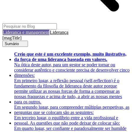
Liderança e management
Liderança
[magTitle]
Sumário
Creio que este é um excelente exemplo, muito ilustrativo,
da força de uma liderança baseada em valores.
Na ótica deste autor, para um gestor se poder tornar ou
considerar autêntico e consciente precisa de desenvolver cinco
dimensões:
Em primeiro lugar, a reflexão pessoal (self-reflection) é o
fundamento da filosofia de liderança deste autor porque
permite utilizar as nossas forças de forma a compensar as
nossas fraquezas e acima de tudo, a abrir as nossas mentes
para os outros.
Em segundo lugar, para compreender múltiplas perspetivas, as
perguntas que se colocam são as seguintes:
Em terceiro lugar, o equilíbrio entre a vida profissional e
pessoal. As questões que não pode deixar de colocar são:
Em quarto lugar, ser confiante e paradoxalmente ser humilde