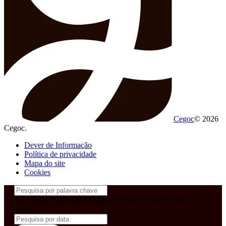
Cegoc
© 2026
Cegoc.
Dever de Informação
Política de privacidade
Mapa do site
Cookies
&& config('laravel-theme-inter.CEGOS_COUNTRY') !=
'neves')