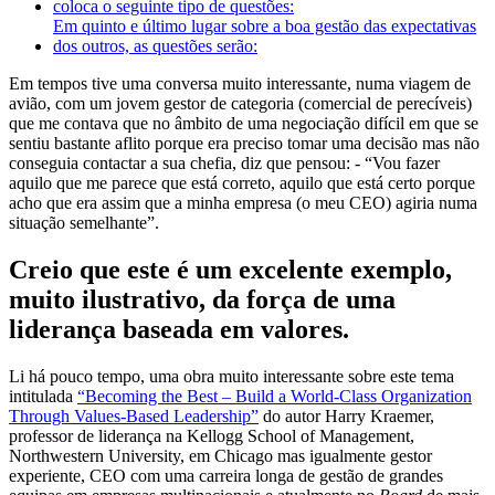
coloca o seguinte tipo de questões:
Em quinto e último lugar sobre a boa gestão das expectativas
dos outros, as questões serão:
Em tempos tive uma conversa muito interessante, numa viagem de
avião, com um jovem gestor de categoria (comercial de perecíveis)
que me contava que no âmbito de uma negociação difícil em que se
sentiu bastante aflito porque era preciso tomar uma decisão mas não
conseguia contactar a sua chefia, diz que pensou: - “Vou fazer
aquilo que me parece que está correto, aquilo que está certo porque
acho que era assim que a minha empresa (o meu CEO) agiria numa
situação semelhante”.
Creio que este é um excelente exemplo,
muito ilustrativo, da força de uma
liderança baseada em valores.
Li há pouco tempo, uma obra muito interessante sobre este tema
intitulada
“Becoming the Best – Build a World-Class Organization
Through Values-Based Leadership”
do autor Harry Kraemer,
professor de liderança na Kellogg School of Management,
Northwestern University, em Chicago mas igualmente gestor
experiente, CEO com uma carreira longa de gestão de grandes