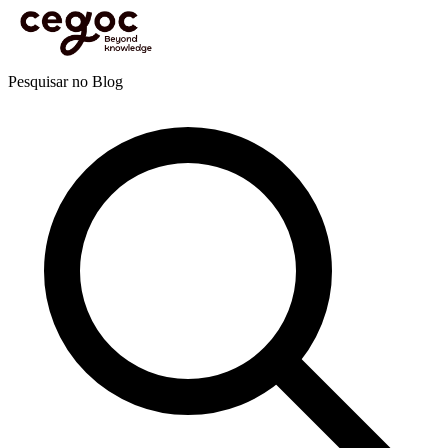
Skip to main content
Está aqui:
Home
>
Recursos
>
Blog
>
Liderança e management
>
Liderança
>
Liderança
baseada em valores
Blog
Pesquisar no Blog