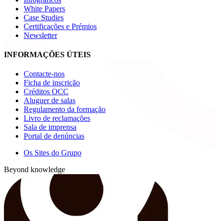
White Papers
Case Studies
Certificações e Prémios
Newsletter
INFORMAÇÕES ÚTEIS
Contacte-nos
Ficha de inscrição
Créditos OCC
Aluguer de salas
Regulamento da formação
Livro de reclamações
Sala de imprensa
Portal de denúncias
Os Sites do Grupo
Beyond knowledge