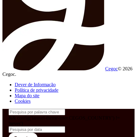
Cegoc
© 2026
Cegoc.
Dever de Informação
Política de privacidade
Mapa do site
Cookies
&& config('laravel-theme-inter.CEGOS_COUNTRY') !=
'neves')