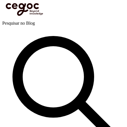
Skip to main content
Está aqui:
Home
>
Recursos
>
Blog
>
Liderança e management
>
Liderança
>
Liderar (e
gerir) pelo exemplo!
Blog
Pesquisar no Blog