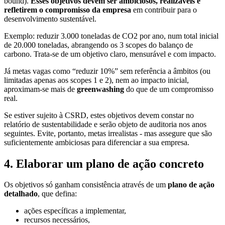
bound).
Esses objetivos devem ser ambiciosos, realizáveis e
refletirem o compromisso da empresa
em contribuir para o
desenvolvimento sustentável.
Exemplo: reduzir 3.000 toneladas de CO2 por ano, num total inicial
de 20.000 toneladas, abrangendo os 3 scopes do balanço de
carbono. Trata-se de um objetivo claro, mensurável e com impacto.
Já metas vagas como “reduzir 10%” sem referência a âmbitos (ou
limitadas apenas aos scopes 1 e 2), nem ao impacto inicial,
aproximam-se mais de
greenwashing
do que de um compromisso
real.
Se estiver sujeito à CSRD, estes objetivos devem constar no
relatório de sustentabilidade e serão objeto de auditoria nos anos
seguintes. Evite, portanto, metas irrealistas - mas assegure que são
suficientemente ambiciosas para diferenciar a sua empresa.
4. Elaborar um plano de ação concreto
Os objetivos só ganham consistência através de um
plano de ação
detalhado
, que defina:
ações específicas a implementar,
recursos necessários,