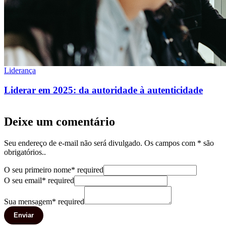
Liderança
Liderar em 2025: da autoridade à autenticidade
Deixe um comentário
Seu endereço de e-mail não será divulgado. Os campos com * são
obrigatórios..
O seu primeiro nome
*
required
O seu email
*
required
Sua mensagem
*
required
Enviar