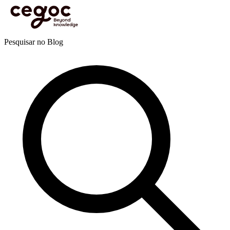
Skip to main content
Está aqui:
Home
>
Recursos
>
Blog
>
Liderança e management
>
RSC: 7 etapas para uma
implementação eficaz
Blog
Pesquisar no Blog