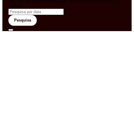
&& config('laravel-theme-inter.CEGOS_COUNTRY') !=
'neves')
Pesquisa